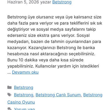
Haziran 5, 2026
yazar
Betstrong
Betstrong üye olursanız veya üye kalırsanız size
daha fazla para veriyor ve para tekliflerini sık sık
değiştiriyor ve sosyal medya sayfalarını takip
ederseniz size ekstra şans veriyor. Sosyal
medyadan, bazen de tahmin oyunlarından para
kazanıyor. Kazançlarınızı Betstrong ile banka
hesabınıza nasıl aktaracağınızı seçebilirsiniz.
Bunu 10 dakika veya daha kısa sürede
yapabilirsiniz. Kullanıcılar yardım için istedikleri
…
Devamını oku
Kategoriler
Betstrong
Etiketler
Betstrong
,
Betstrong Canlı Sunum
,
Betstrong
Casino Oyunu
Yorum yap