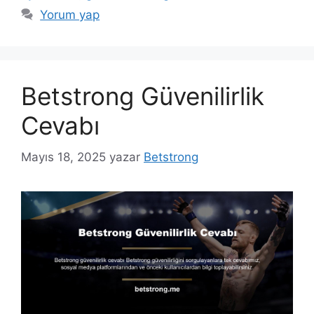
Yorum yap
Betstrong Güvenilirlik
Cevabı
Mayıs 18, 2025
yazar
Betstrong