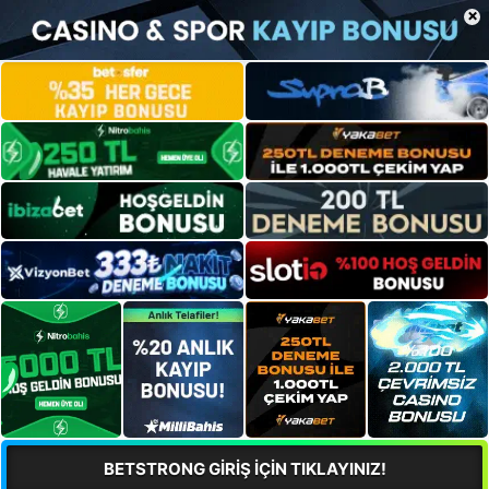
×
BETSTRONG GİRİŞ İÇİN TIKLAYINIZ!