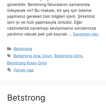
güvenlidir. Betstrong faturalarını zamanında
ödeyecek mi? Bu makale, bir şey için ödeme
yapmanız gereken tüm bilgileri içerir. Şirketiniz
işini iyi ve hızlı yapmasıyla ünlüdür. Eğer
casinolarda oynamayı seviyorsanız sorularınıza
yardımcı olacak pek çok kaynak …
Devamını oku
Kategoriler
Betstrong
Etiketler
Betstrong Ana Oyun
,
Betstrong Giriş
,
Betstrong Kolay Giriş
Yorum yap
Betstrong