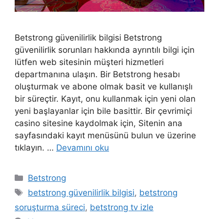
Betstrong güvenilirlik bilgisi Betstrong
güvenilirlik sorunları hakkında ayrıntılı bilgi için
lütfen web sitesinin müşteri hizmetleri
departmanına ulaşın. Bir Betstrong hesabı
oluşturmak ve abone olmak basit ve kullanışlı
bir süreçtir. Kayıt, onu kullanmak için yeni olan
yeni başlayanlar için bile basittir. Bir çevrimiçi
casino sitesine kaydolmak için, Sitenin ana
sayfasındaki kayıt menüsünü bulun ve üzerine
tıklayın. …
Devamını oku
Kategoriler
Betstrong
Etiketler
betstrong güvenilirlik bilgisi
,
betstrong
soruşturma süreci
,
betstrong tv izle