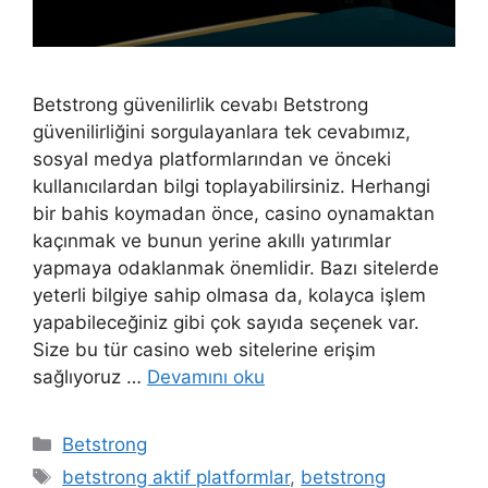
Betstrong güvenilirlik cevabı Betstrong
güvenilirliğini sorgulayanlara tek cevabımız,
sosyal medya platformlarından ve önceki
kullanıcılardan bilgi toplayabilirsiniz. Herhangi
bir bahis koymadan önce, casino oynamaktan
kaçınmak ve bunun yerine akıllı yatırımlar
yapmaya odaklanmak önemlidir. Bazı sitelerde
yeterli bilgiye sahip olmasa da, kolayca işlem
yapabileceğiniz gibi çok sayıda seçenek var.
Size bu tür casino web sitelerine erişim
sağlıyoruz …
Devamını oku
Kategoriler
Betstrong
Etiketler
betstrong aktif platformlar
,
betstrong