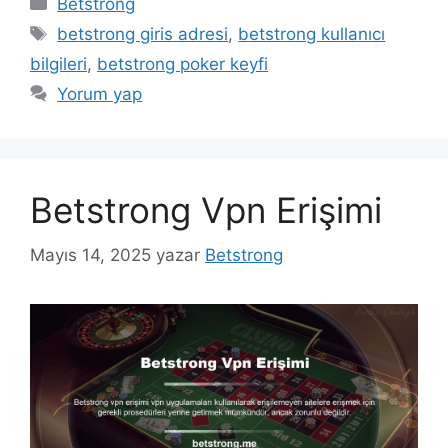
Kategoriler
Betstrong
Etiketler
betstrong giris adresi
,
betstrong kullanıcı
bilgileri
,
betstrong poker keyfi
Yorum yap
Betstrong Vpn Erişimi
Mayıs 14, 2025
yazar
Betstrong