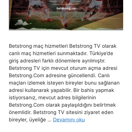
Betstrong maç hizmetleri Betstrong TV olarak
canlı maç hizmetleri sunmaktadır. Türkiye’de
giriş adresleri farklı dönemlere ayrılmıştır.
Betstrong TV için mevcut oturum açma adresi
Betstrong.Com adresine güncellendi. Canlı
maçları izlemek isteyen bireyler bunu sağlanan
adresi kullanarak yapabilir. Bir bahis yapmak
istiyorsanız, mevcut adres bilgilerinin
Betstrong.Com olarak paylaşıldığını belirtmek
önemlidir. Betstrong TV sitesini ziyaret eden
bireyler, üyeliğe …
Devamını oku