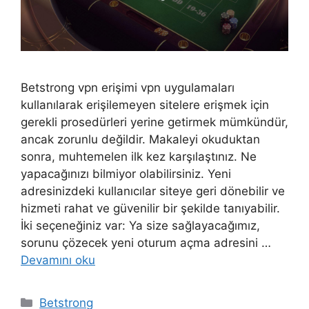
Betstrong vpn erişimi vpn uygulamaları
kullanılarak erişilemeyen sitelere erişmek için
gerekli prosedürleri yerine getirmek mümkündür,
ancak zorunlu değildir. Makaleyi okuduktan
sonra, muhtemelen ilk kez karşılaştınız. Ne
yapacağınızı bilmiyor olabilirsiniz. Yeni
adresinizdeki kullanıcılar siteye geri dönebilir ve
hizmeti rahat ve güvenilir bir şekilde tanıyabilir.
İki seçeneğiniz var: Ya size sağlayacağımız,
sorunu çözecek yeni oturum açma adresini …
Devamını oku
Kategoriler
Betstrong