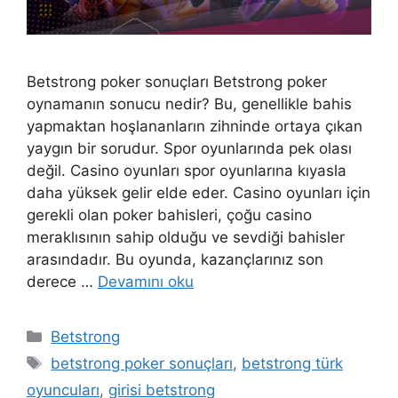
Betstrong poker sonuçları Betstrong poker
oynamanın sonucu nedir? Bu, genellikle bahis
yapmaktan hoşlananların zihninde ortaya çıkan
yaygın bir sorudur. Spor oyunlarında pek olası
değil. Casino oyunları spor oyunlarına kıyasla
daha yüksek gelir elde eder. Casino oyunları için
gerekli olan poker bahisleri, çoğu casino
meraklısının sahip olduğu ve sevdiği bahisler
arasındadır. Bu oyunda, kazançlarınız son
derece …
Devamını oku
Kategoriler
Betstrong
Etiketler
betstrong poker sonuçları
,
betstrong türk
oyuncuları
,
girisi betstrong