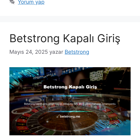
Yorum yap
Betstrong Kapalı Giriş
Mayıs 24, 2025
yazar
Betstrong