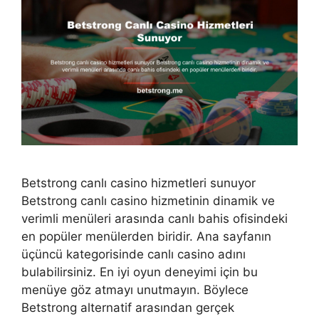
Betstrong canlı casino hizmetleri sunuyor
Betstrong canlı casino hizmetinin dinamik ve
verimli menüleri arasında canlı bahis ofisindeki
en popüler menülerden biridir. Ana sayfanın
üçüncü kategorisinde canlı casino adını
bulabilirsiniz. En iyi oyun deneyimi için bu
menüye göz atmayı unutmayın. Böylece
Betstrong alternatif arasından gerçek