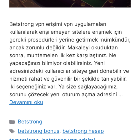
Betstrong vpn erişimi vpn uygulamaları
kullanılarak erişilemeyen sitelere erişmek için
gerekli prosedürleri yerine getirmek mümkündür,
ancak zorunlu değildir. Makaleyi okuduktan
sonra, muhtemelen ilk kez karşılaştınız. Ne
yapacağınızı bilmiyor olabilirsiniz. Yeni
adresinizdeki kullanıcılar siteye geri dönebilir ve
hizmeti rahat ve güvenilir bir şekilde tanıyabilir.
İki seçeneğiniz var: Ya size sağlayacağımız,
sorunu çözecek yeni oturum açma adresini …
Devamını oku
Kategoriler
Betstrong
Etiketler
betstrong bonus
,
betstrong hesap