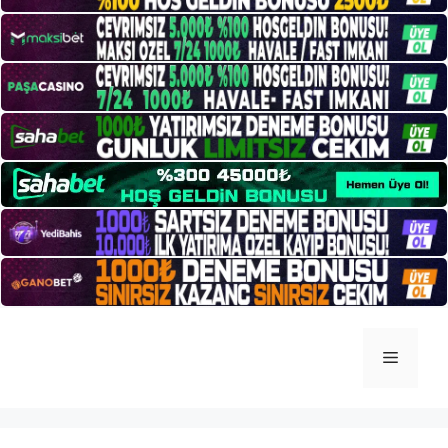
İçeriğe
atla
Menü