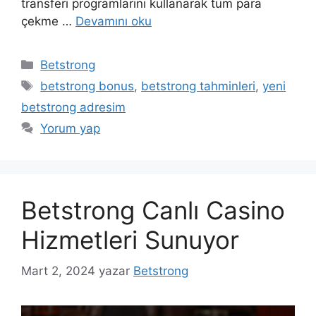
transferi programlarını kullanarak tüm para
çekme …
Devamını oku
Kategoriler
Betstrong
Etiketler
betstrong bonus
,
betstrong tahminleri
,
yeni
betstrong adresim
Yorum yap
Betstrong Canlı Casino
Hizmetleri Sunuyor
Mart 2, 2024
yazar
Betstrong