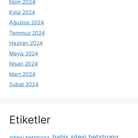
Ekim 2024
Eylül 2024
Ağustos 2024
Temmuz 2024
Haziran 2024
Mayıs 2024
Nisan 2024
Mart 2024
Şubat 2024
Etiketler
bahis sitesi betstrong
adresi betstrong