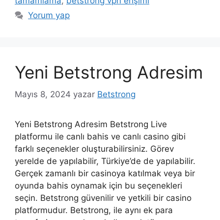
tamamlama
,
betstrong vpn erişimi
Yorum yap
Yeni Betstrong Adresim
Mayıs 8, 2024
yazar
Betstrong
Yeni Betstrong Adresim Betstrong Live
platformu ile canlı bahis ve canlı casino gibi
farklı seçenekler oluşturabilirsiniz. Görev
yerelde de yapılabilir, Türkiye’de de yapılabilir.
Gerçek zamanlı bir casinoya katılmak veya bir
oyunda bahis oynamak için bu seçenekleri
seçin. Betstrong güvenilir ve yetkili bir casino
platformudur. Betstrong, ile aynı ek para