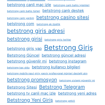
betstrong canli maç izle
betstrong canlı bahis i̇şlemleri
betstrong canlı destek
betstrong canlı bahis türleri
betstrong casino sitesi
betstrong canlı yardım
betstrong com
betstrong ek özellik
betstrong giris adresi
betstrong girisi
betstrong giris twitter
Betstrong Giriş
betstrong giris yap
Betstrong Güncel
betstrong güncel adresi
betstrong güvenlir mi
betstrong instagram
betstrong kullanıcı bilgileri
betstrong kaç oldu
betstrong mobil’e nasıl giriş yapılır profesyonel müşteri desteği alın
betstrong promosyon
betstrong sistemi güvenilir mi
Betstrong Telegram
Betstrong Sitesi
betstrong tv canli maç izle
betstrong yeni adres
Betstrong Yeni Giriş
betstrong yetkili