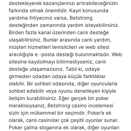
destekleyerek kazançlarınızı artırabileceğinizin
farkında olmak önemlidir. Kayıt konusunda
yardıma ihtiyacınız varsa, Betstrong
desteğinden zamanında yardım isteyebilirsiniz.
Birden fazla kanal üzerinden canlı desteğe
ulaşabilirsiniz. Bunlar arasında canlı yardım,
müşteri hizmetleri temsilcileri ve web sitesi
aracılığıyla e -posta desteği bulunmaktadır. Web
sitesine kaydolmayı bitirmediyseniz, canlı
desteğe ulaşamazsınız. Tabii ki, odaya
girmeden odadan odaya küçük farklılıklar
olabilir. Bir sohbet odasında, diğer oyuncularla
sohbet edebilir veya oyunu denetleyen kişiyle
iletişim kurabilirsiniz. Eğer gerçek bir poker
meraklısıysanız,
Betstrong casino i̇ncelemesi
sizin için mükemmel bir seçimdir. Poker’e ek
olarak, canlı casinolar çok çeşitli oyunlar sunar.
Poker çalma sloganına ek olarak, diğer oyunları