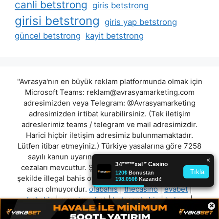
canli betstrong
giris betstrong
girisi betstrong
giris yap betstrong
güncel betstrong
kayit betstrong
"Avrasya'nın en büyük reklam platformunda olmak için
Microsoft Teams:
reklam@avrasyamarketing.com
adresimizden veya Telegram: @Avrasyamarketing
adresimizden irtibat kurabilirsiniz. (Tek iletişim
adreslerimiz teams / telegram ve mail adresimizdir.
Harici hiçbir iletişim adresimiz bulunmamaktadır.
Lütfen itibar etmeyiniz.) Türkiye yasalarına göre 7258
sayılı kanun uyarınca yasa dışı bahis oynamanın
cezaları mevcuttur. Şu an bulunduğunuz site hiç bir
şekilde illegal bahis oyunları oynatmıyor ve oynamaya
aracı olmuyordur.
olabahis
|
thecasino
|
evabet
|
bcbahis
|
maxsimusbet
|
betssenbahis
|
holeyy
|
×
bigwino
"