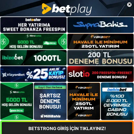
×
BETSTRONG GİRİŞ İÇİN TIKLAYINIZ!