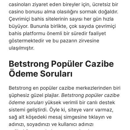
casinoları ziyaret eden bireyler için, ücretsiz bir
casino bonusu alma olasılığını sormak doğaldır.
Çevrimiçi bahis sitelerinin sayısı her gün hızla
büyüyor. Bununla birlikte, çok sayıda çevrimiçi
bahis platformu önemli bir süredir faaliyet
göstermektedir ve bu pazarın zirvesine
ulaşılmıştır.
Betstrong Popüler Cazibe
Ödeme Soruları
Betstrong en popüler cazibe merkezlerinden biri
şüphesiz güzel plajlar.
Betstrong popüler cazibe
ödeme soruları
yüksek verimli bir canlı destek
sistemi geliştirdi. Öyle ki, siteye varır varmaz,
sağ alt köşedeki mesaj simgesine tıklayın ve
adınızı, soyadınızı ve kullanıcı adınızı