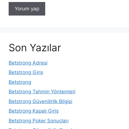
Son Yazılar
Betstrong Adresi
Betstrong Giriş
Betstrong
Betstrong Tahmin Yöntemleri
Betstrong Güvenilirlik Bilgisi
Betstrong Kapalı Giriş
Betstrong Poker Sonuçları