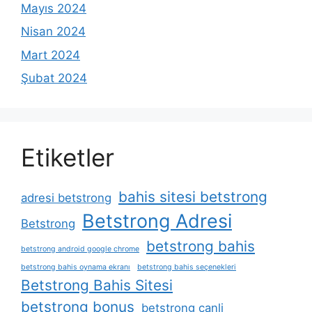
Mayıs 2024
Nisan 2024
Mart 2024
Şubat 2024
Etiketler
bahis sitesi betstrong
adresi betstrong
Betstrong Adresi
Betstrong
betstrong bahis
betstrong android google chrome
betstrong bahis oynama ekranı
betstrong bahis seçenekleri
Betstrong Bahis Sitesi
betstrong bonus
betstrong canli