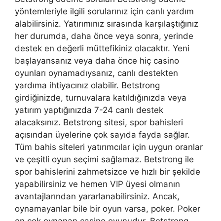
yöntemleriyle ilgili sorularınız için canlı yardım
alabilirsiniz. Yatırımınız sırasında karşılaştığınız
her durumda, daha önce veya sonra, yerinde
destek en değerli müttefikiniz olacaktır. Yeni
başlayansanız veya daha önce hiç casino
oyunları oynamadıysanız, canlı destekten
yardıma ihtiyacınız olabilir. Betstrong
girdiğinizde, turnuvalara katıldığınızda veya
yatırım yaptığınızda 7-24 canlı destek
alacaksınız. Betstrong sitesi, spor bahisleri
açısından üyelerine çok sayıda fayda sağlar.
Tüm bahis siteleri yatırımcılar için uygun oranlar
ve çeşitli oyun seçimi sağlamaz. Betstrong ile
spor bahislerini zahmetsizce ve hızlı bir şekilde
yapabilirsiniz ve hemen VIP üyesi olmanın
avantajlarından yararlanabilirsiniz. Ancak,
oynamayanlar bile bir oyun varsa, poker. Poker