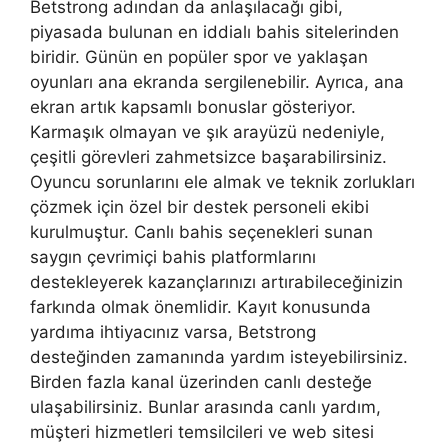
Betstrong adından da anlaşılacağı gibi,
piyasada bulunan en iddialı bahis sitelerinden
biridir. Günün en popüler spor ve yaklaşan
oyunları ana ekranda sergilenebilir. Ayrıca, ana
ekran artık kapsamlı bonuslar gösteriyor.
Karmaşık olmayan ve şık arayüzü nedeniyle,
çeşitli görevleri zahmetsizce başarabilirsiniz.
Oyuncu sorunlarını ele almak ve teknik zorlukları
çözmek için özel bir destek personeli ekibi
kurulmuştur. Canlı bahis seçenekleri sunan
saygın çevrimiçi bahis platformlarını
destekleyerek kazançlarınızı artırabileceğinizin
farkında olmak önemlidir. Kayıt konusunda
yardıma ihtiyacınız varsa, Betstrong
desteğinden zamanında yardım isteyebilirsiniz.
Birden fazla kanal üzerinden canlı desteğe
ulaşabilirsiniz. Bunlar arasında canlı yardım,
müşteri hizmetleri temsilcileri ve web sitesi