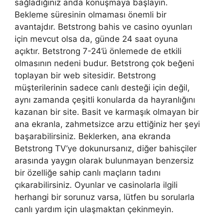
sağladığınız anda konuşmaya başlayın.
Bekleme süresinin olmaması önemli bir
avantajdır. Betstrong bahis ve casino oyunları
için mevcut olsa da, günde 24 saat oyuna
açıktır. Betstrong 7-24’ü önlemede de etkili
olmasının nedeni budur. Betstrong çok beğeni
toplayan bir web sitesidir. Betstrong
müşterilerinin sadece canlı desteği için değil,
aynı zamanda çeşitli konularda da hayranlığını
kazanan bir site. Basit ve karmaşık olmayan bir
ana ekranla, zahmetsizce arzu ettiğiniz her şeyi
başarabilirsiniz. Beklerken, ana ekranda
Betstrong TV’ye dokunursanız, diğer bahisçiler
arasında yaygın olarak bulunmayan benzersiz
bir özelliğe sahip canlı maçların tadını
çıkarabilirsiniz. Oyunlar ve casinolarla ilgili
herhangi bir sorunuz varsa, lütfen bu sorularla
canlı yardım için ulaşmaktan çekinmeyin.