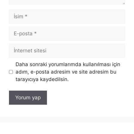
İsim
E-
posta
İnternet
sitesi
Daha sonraki yorumlarımda kullanılması için
adım, e-posta adresim ve site adresim bu
tarayıcıya kaydedilsin.