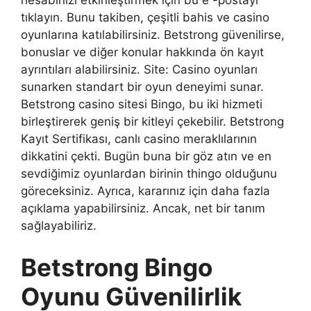
hesabınızı etkinleştirmek için bu e -postayı
tıklayın. Bunu takiben, çeşitli bahis ve casino
oyunlarına katılabilirsiniz. Betstrong güvenilirse,
bonuslar ve diğer konular hakkında ön kayıt
ayrıntıları alabilirsiniz. Site: Casino oyunları
sunarken standart bir oyun deneyimi sunar.
Betstrong casino sitesi Bingo, bu iki hizmeti
birleştirerek geniş bir kitleyi çekebilir. Betstrong
Kayıt Sertifikası, canlı casino meraklılarının
dikkatini çekti. Bugün buna bir göz atın ve en
sevdiğimiz oyunlardan birinin thingo olduğunu
göreceksiniz. Ayrıca, kararınız için daha fazla
açıklama yapabilirsiniz. Ancak, net bir tanım
sağlayabiliriz.
Betstrong Bingo
Oyunu Güvenilirlik