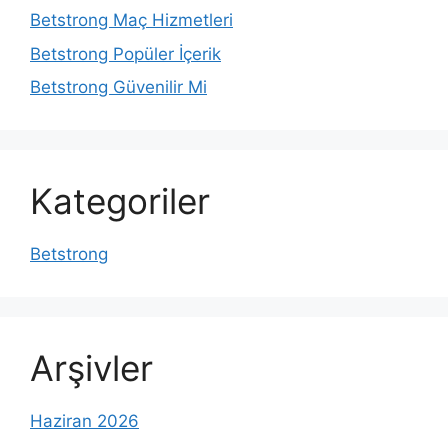
Betstrong Maç Hizmetleri
Betstrong Popüler İçerik
Betstrong Güvenilir Mi
Kategoriler
Betstrong
Arşivler
Haziran 2026