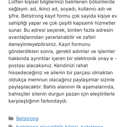
Lütfen kişisel bilgilerinizi belirlenen bölümlerde
sağlayın: ad, ikinci ad, soyadı, kullanıcı adı ve
şifre. Betstrong kayıt formu çok sayıda kişiye ev
sahipliği yapar ve çok çeşitli kapsamlı hizmetler
sunar. Bu adresi seçerek, birden fazla adresin
avantajlarından yararlanabilir ve zaferi
deneyimleyebilirsiniz. Kayıt formunu
gönderdikten sonra, gerekli adımlar ve işlemler
hakkında ayrıntılar içeren bir elektronik onay e -
postası alacaksınız. Kendinizi rahat
hissedeceğiniz ve ailenin bir parçası olmaktan
oldukça memnun olacağınız paylaşımlar sizinle
paylaşılacaktır. Bahis alanının ilk aşamalarında,
bahisçiler sitenin durgun pazarı için eleştirilerle
karşılaştığının farkındaydı.
Kategoriler
Betstrong
Etiketler
betstrong güvenilirlik bilgisi
,
betstrong