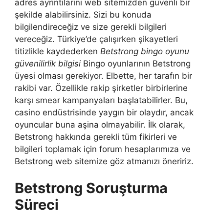
adres ayrıntılarını web sitemizden güvenli bir
şekilde alabilirsiniz. Sizi bu konuda
bilgilendireceğiz ve size gerekli bilgileri
vereceğiz. Türkiye’de çalışırken şikayetleri
titizlikle kaydederken
Betstrong bingo oyunu
güvenilirlik bilgisi
Bingo oyunlarının Betstrong
üyesi olması gerekiyor. Elbette, her tarafın bir
rakibi var. Özellikle rakip şirketler birbirlerine
karşı smear kampanyaları başlatabilirler. Bu,
casino endüstrisinde yaygın bir olaydır, ancak
oyuncular buna aşina olmayabilir. İlk olarak,
Betstrong hakkında gerekli tüm fikirleri ve
bilgileri toplamak için forum hesaplarımıza ve
Betstrong web sitemize göz atmanızı öneririz.
Betstrong Soruşturma
Süreci