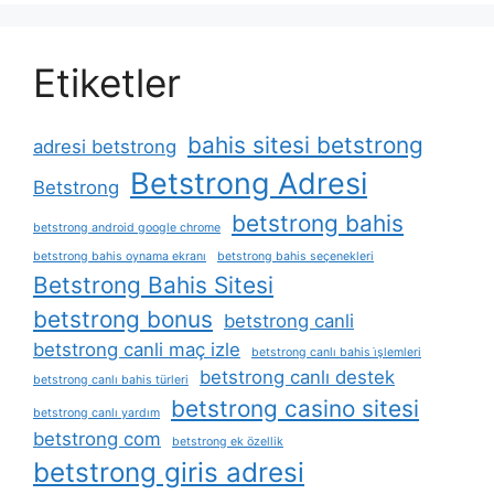
Etiketler
bahis sitesi betstrong
adresi betstrong
Betstrong Adresi
Betstrong
betstrong bahis
betstrong android google chrome
betstrong bahis oynama ekranı
betstrong bahis seçenekleri
Betstrong Bahis Sitesi
betstrong bonus
betstrong canli
betstrong canli maç izle
betstrong canlı bahis i̇şlemleri
betstrong canlı destek
betstrong canlı bahis türleri
betstrong casino sitesi
betstrong canlı yardım
betstrong com
betstrong ek özellik
betstrong giris adresi