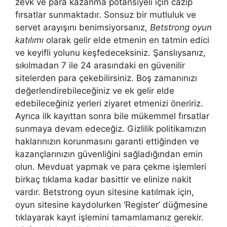
zevk ve para kazanma potansiyeli için cazip
fırsatlar sunmaktadır. Sonsuz bir mutluluk ve
servet arayışını benimsiyorsanız,
Betstrong oyun
katılımı
olarak gelir elde etmenin en tatmin edici
ve keyifli yolunu keşfedeceksiniz. Şanslıysanız,
sıkılmadan 7 ile 24 arasındaki en güvenilir
sitelerden para çekebilirsiniz. Boş zamanınızı
değerlendirebileceğiniz ve ek gelir elde
edebileceğiniz yerleri ziyaret etmenizi öneririz.
Ayrıca ilk kayıttan sonra bile mükemmel fırsatlar
sunmaya devam edeceğiz. Gizlilik politikamızın
haklarınızın korunmasını garanti ettiğinden ve
kazançlarınızın güvenliğini sağladığından emin
olun. Mevduat yapmak ve para çekme işlemleri
birkaç tıklama kadar basittir ve elinize nakit
vardır. Betstrong oyun sitesine katılmak için,
oyun sitesine kaydolurken ‘Register’ düğmesine
tıklayarak kayıt işlemini tamamlamanız gerekir.