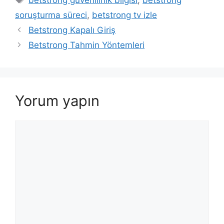
soruşturma süreci
,
betstrong tv izle
Betstrong Kapalı Giriş
Betstrong Tahmin Yöntemleri
Yorum yapın
Yorum