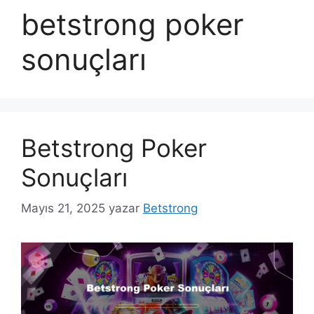
betstrong poker
sonuçları
Betstrong Poker
Sonuçları
Mayıs 21, 2025
yazar
Betstrong