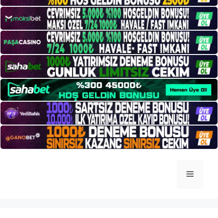
İçeriğe
atla
Menü