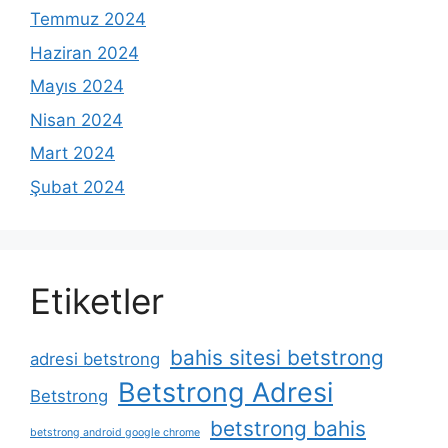
Temmuz 2024
Haziran 2024
Mayıs 2024
Nisan 2024
Mart 2024
Şubat 2024
Etiketler
bahis sitesi betstrong
adresi betstrong
Betstrong Adresi
Betstrong
betstrong bahis
betstrong android google chrome