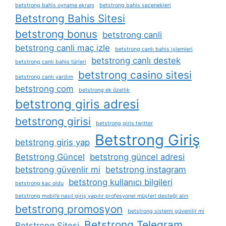
betstrong bahis oynama ekranı
betstrong bahis seçenekleri
Betstrong Bahis Sitesi
betstrong bonus
betstrong canli
betstrong canli maç izle
betstrong canlı bahis i̇şlemleri
betstrong canlı destek
betstrong canlı bahis türleri
betstrong casino sitesi
betstrong canlı yardım
betstrong com
betstrong ek özellik
betstrong giris adresi
betstrong girisi
betstrong giris twitter
Betstrong Giriş
betstrong giris yap
Betstrong Güncel
betstrong güncel adresi
betstrong güvenlir mi
betstrong instagram
betstrong kullanıcı bilgileri
betstrong kaç oldu
betstrong mobil’e nasıl giriş yapılır profesyonel müşteri desteği alın
betstrong promosyon
betstrong sistemi güvenilir mi
Betstrong Telegram
Betstrong Sitesi