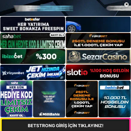
×
BETSTRONG GİRİŞ İÇİN TIKLAYINIZ!