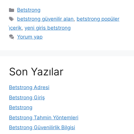
Kategoriler
Betstrong
Etiketler
betstrong güvenilir alan
,
betstrong popüler
i̇çerik
,
yeni giris betstrong
Yorum yap
Son Yazılar
Betstrong Adresi
Betstrong Giriş
Betstrong
Betstrong Tahmin Yöntemleri
Betstrong Güvenilirlik Bilgisi