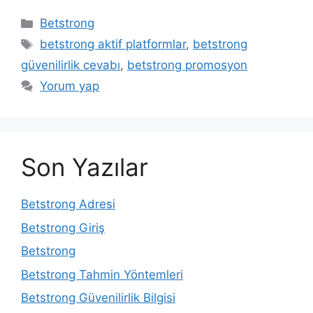
Kategoriler
Betstrong
Etiketler
betstrong aktif platformlar
,
betstrong
güvenilirlik cevabı
,
betstrong promosyon
Yorum yap
Son Yazılar
Betstrong Adresi
Betstrong Giriş
Betstrong
Betstrong Tahmin Yöntemleri
Betstrong Güvenilirlik Bilgisi