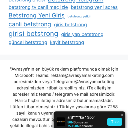
betstrong tv canli maç izle
betstrong yeni adres
Betstrong Yeni Giriş
betstrong yetkili
canli betstrong
giris betstrong
girisi betstrong
giris yap betstrong
güncel betstrong
kayit betstrong
"Avrasya'nın en büyük reklam platformunda olmak için
Microsoft Teams:
reklam@avrasyamarketing.com
adresimizden veya Telegram: @Avrasyamarketing
adresimizden irtibat kurabilirsiniz. (Tek iletişim
adreslerimiz teams / telegram ve mail adresimizdir.
Harici hiçbir iletişim adresimiz bulunmamaktadır.
Lütfen itibar etmeyiniz.) Türkiye yasalarına göre 7258
sayılı kanun uyarınca yasa dışı bahis oynamanın
cezaları mevcuttur. Şu an bulunduğunuz site hiç bir
şekilde illegal bahis oyunları oynatmıyor ve oynamaya