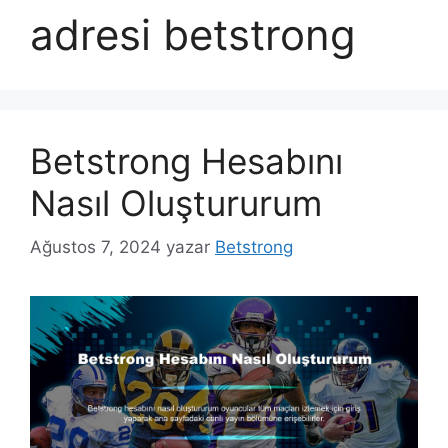
adresi betstrong
Betstrong Hesabını
Nasıl Oluştururum
Ağustos 7, 2024
yazar
Betstrong