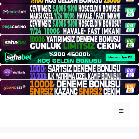
İçeriğe
atla
Menü