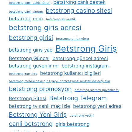
betstrong canlı destek
betstrong canlı bahis türleri
betstrong casino sitesi
betstrong canlı yardım
betstrong com
betstrong ek özellik
betstrong giris adresi
betstrong girisi
betstrong giris twitter
Betstrong Giriş
betstrong giris yap
Betstrong Güncel
betstrong güncel adresi
betstrong güvenlir mi
betstrong instagram
betstrong kullanıcı bilgileri
betstrong kaç oldu
betstrong mobil’e nasıl giriş yapılır profesyonel müşteri desteği alın
betstrong promosyon
betstrong sistemi güvenilir mi
Betstrong Telegram
Betstrong Sitesi
betstrong tv canli maç izle
betstrong yeni adres
Betstrong Yeni Giriş
betstrong yetkili
canli betstrong
giris betstrong