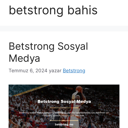
betstrong bahis
Betstrong Sosyal
Medya
Temmuz 6, 2024
yazar
Betstrong