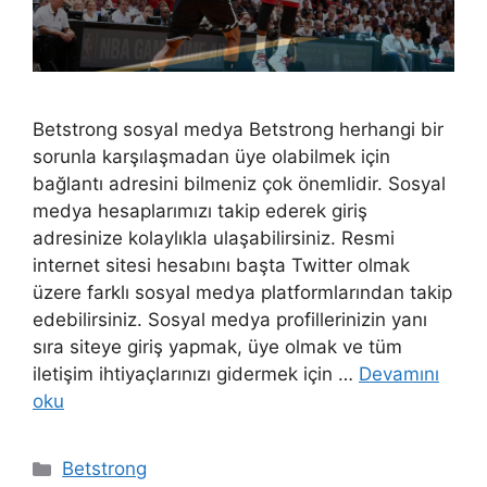
Betstrong sosyal medya Betstrong herhangi bir
sorunla karşılaşmadan üye olabilmek için
bağlantı adresini bilmeniz çok önemlidir. Sosyal
medya hesaplarımızı takip ederek giriş
adresinize kolaylıkla ulaşabilirsiniz. Resmi
internet sitesi hesabını başta Twitter olmak
üzere farklı sosyal medya platformlarından takip
edebilirsiniz. Sosyal medya profillerinizin yanı
sıra siteye giriş yapmak, üye olmak ve tüm
iletişim ihtiyaçlarınızı gidermek için …
Devamını
oku
Kategoriler
Betstrong