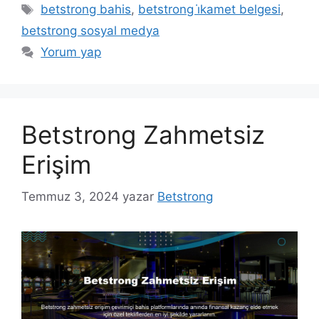
Etiketler
betstrong bahis
,
betstrong i̇kamet belgesi
,
betstrong sosyal medya
Yorum yap
Betstrong Zahmetsiz
Erişim
Temmuz 3, 2024
yazar
Betstrong