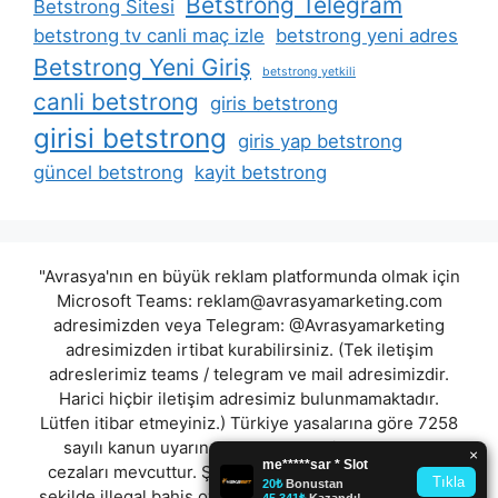
Betstrong Telegram
Betstrong Sitesi
betstrong tv canli maç izle
betstrong yeni adres
Betstrong Yeni Giriş
betstrong yetkili
canli betstrong
giris betstrong
girisi betstrong
giris yap betstrong
güncel betstrong
kayit betstrong
"Avrasya'nın en büyük reklam platformunda olmak için
Microsoft Teams:
reklam@avrasyamarketing.com
adresimizden veya Telegram: @Avrasyamarketing
adresimizden irtibat kurabilirsiniz. (Tek iletişim
adreslerimiz teams / telegram ve mail adresimizdir.
Harici hiçbir iletişim adresimiz bulunmamaktadır.
Lütfen itibar etmeyiniz.) Türkiye yasalarına göre 7258
sayılı kanun uyarınca yasa dışı bahis oynamanın
cezaları mevcuttur. Şu an bulunduğunuz site hiç bir
şekilde illegal bahis oyunları oynatmıyor ve oynamaya