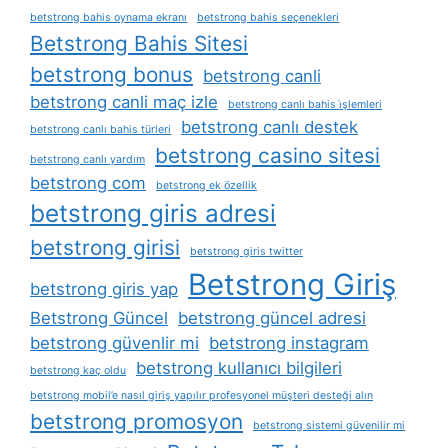
betstrong bahis oynama ekranı
betstrong bahis seçenekleri
Betstrong Bahis Sitesi
betstrong bonus
betstrong canli
betstrong canli maç izle
betstrong canlı bahis i̇şlemleri
betstrong canlı destek
betstrong canlı bahis türleri
betstrong casino sitesi
betstrong canlı yardım
betstrong com
betstrong ek özellik
betstrong giris adresi
betstrong girisi
betstrong giris twitter
Betstrong Giriş
betstrong giris yap
Betstrong Güncel
betstrong güncel adresi
betstrong güvenlir mi
betstrong instagram
betstrong kullanıcı bilgileri
betstrong kaç oldu
betstrong mobil’e nasıl giriş yapılır profesyonel müşteri desteği alın
betstrong promosyon
betstrong sistemi güvenilir mi