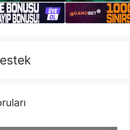
destek
ruları