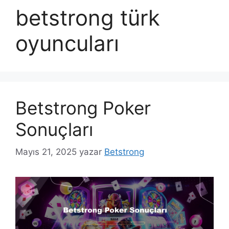
betstrong türk
oyuncuları
Betstrong Poker
Sonuçları
Mayıs 21, 2025
yazar
Betstrong