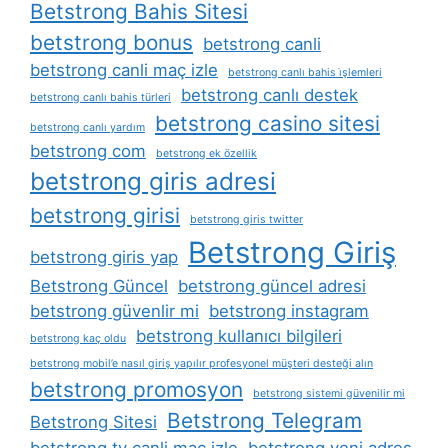
Betstrong Bahis Sitesi
betstrong bonus
betstrong canli
betstrong canli maç izle
betstrong canlı bahis i̇şlemleri
betstrong canlı destek
betstrong canlı bahis türleri
betstrong casino sitesi
betstrong canlı yardım
betstrong com
betstrong ek özellik
betstrong giris adresi
betstrong girisi
betstrong giris twitter
Betstrong Giriş
betstrong giris yap
Betstrong Güncel
betstrong güncel adresi
betstrong güvenlir mi
betstrong instagram
betstrong kullanıcı bilgileri
betstrong kaç oldu
betstrong mobil’e nasıl giriş yapılır profesyonel müşteri desteği alın
betstrong promosyon
betstrong sistemi güvenilir mi
Betstrong Telegram
Betstrong Sitesi
betstrong tv canli maç izle
betstrong yeni adres