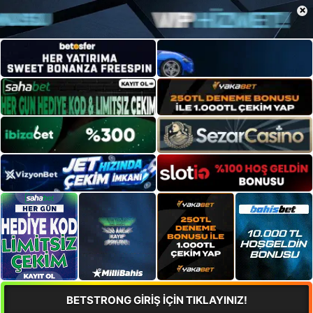
×
BETSTRONG GİRİŞ İÇİN TIKLAYINIZ!