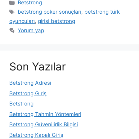
Kategoriler
Betstrong
Etiketler
betstrong poker sonuçları
,
betstrong türk
oyuncuları
,
girisi betstrong
Yorum yap
Son Yazılar
Betstrong Adresi
Betstrong Giriş
Betstrong
Betstrong Tahmin Yöntemleri
Betstrong Güvenilirlik Bilgisi
Betstrong Kapalı Giriş