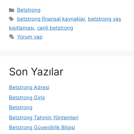
Kategoriler
Betstrong
Etiketler
betstrong finansal kaynaklar
,
betstrong yaş
kısıtlaması
,
canli betstrong
Yorum yap
Son Yazılar
Betstrong Adresi
Betstrong Giriş
Betstrong
Betstrong Tahmin Yöntemleri
Betstrong Güvenilirlik Bilgisi