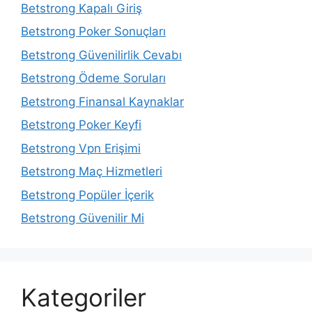
Betstrong Kapalı Giriş
Betstrong Poker Sonuçları
Betstrong Güvenilirlik Cevabı
Betstrong Ödeme Soruları
Betstrong Finansal Kaynaklar
Betstrong Poker Keyfi
Betstrong Vpn Erişimi
Betstrong Maç Hizmetleri
Betstrong Popüler İçerik
Betstrong Güvenilir Mi
Kategoriler