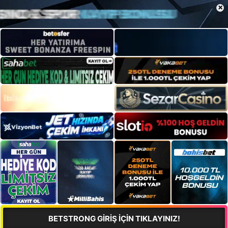
×
BETSTRONG GİRİŞ İÇİN TIKLAYINIZ!