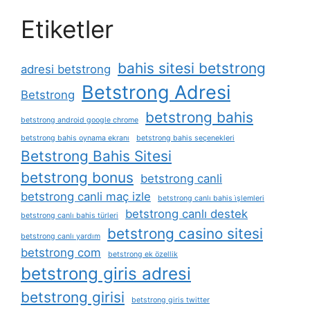
Etiketler
bahis sitesi betstrong
adresi betstrong
Betstrong Adresi
Betstrong
betstrong bahis
betstrong android google chrome
betstrong bahis oynama ekranı
betstrong bahis seçenekleri
Betstrong Bahis Sitesi
betstrong bonus
betstrong canli
betstrong canli maç izle
betstrong canlı bahis i̇şlemleri
betstrong canlı destek
betstrong canlı bahis türleri
betstrong casino sitesi
betstrong canlı yardım
betstrong com
betstrong ek özellik
betstrong giris adresi
betstrong girisi
betstrong giris twitter