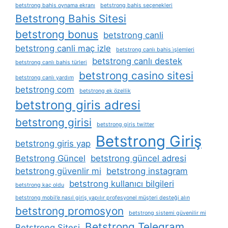
betstrong bahis oynama ekranı
betstrong bahis seçenekleri
Betstrong Bahis Sitesi
betstrong bonus
betstrong canli
betstrong canli maç izle
betstrong canlı bahis i̇şlemleri
betstrong canlı destek
betstrong canlı bahis türleri
betstrong casino sitesi
betstrong canlı yardım
betstrong com
betstrong ek özellik
betstrong giris adresi
betstrong girisi
betstrong giris twitter
Betstrong Giriş
betstrong giris yap
Betstrong Güncel
betstrong güncel adresi
betstrong güvenlir mi
betstrong instagram
betstrong kullanıcı bilgileri
betstrong kaç oldu
betstrong mobil’e nasıl giriş yapılır profesyonel müşteri desteği alın
betstrong promosyon
betstrong sistemi güvenilir mi
Betstrong Telegram
Betstrong Sitesi