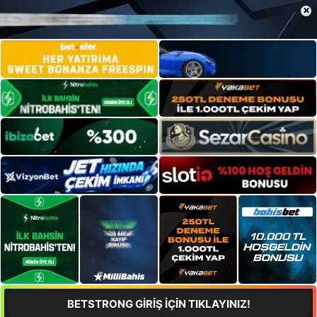
×
BETSTRONG GİRİŞ İÇİN TIKLAYINIZ!