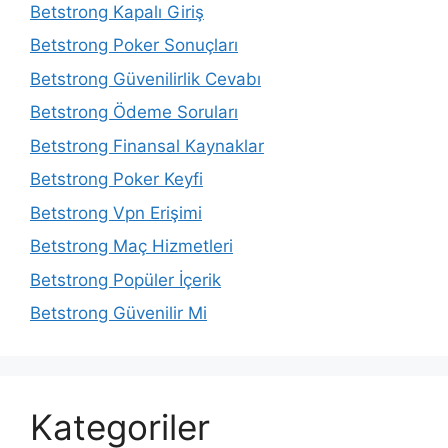
Betstrong Kapalı Giriş
Betstrong Poker Sonuçları
Betstrong Güvenilirlik Cevabı
Betstrong Ödeme Soruları
Betstrong Finansal Kaynaklar
Betstrong Poker Keyfi
Betstrong Vpn Erişimi
Betstrong Maç Hizmetleri
Betstrong Popüler İçerik
Betstrong Güvenilir Mi
Kategoriler