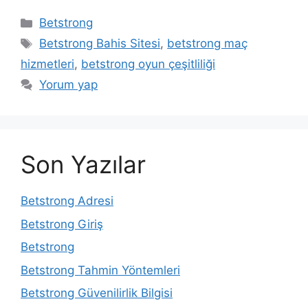
Kategoriler
Betstrong
Etiketler
Betstrong Bahis Sitesi
,
betstrong maç
hizmetleri
,
betstrong oyun çeşitliliği
Yorum yap
Son Yazılar
Betstrong Adresi
Betstrong Giriş
Betstrong
Betstrong Tahmin Yöntemleri
Betstrong Güvenilirlik Bilgisi