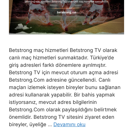
Betstrong maç hizmetleri Betstrong TV olarak
canlı maç hizmetleri sunmaktadır. Türkiye’de
giriş adresleri farklı dönemlere ayrılmıştır.
Betstrong TV için mevcut oturum açma adresi
Betstrong.Com adresine güncellendi. Canlı
maçları izlemek isteyen bireyler bunu sağlanan
adresi kullanarak yapabilir. Bir bahis yapmak
istiyorsanız, mevcut adres bilgilerinin
Betstrong.Com olarak paylaşıldığını belirtmek
önemlidir. Betstrong TV sitesini ziyaret eden
bireyler, üyeliğe …
Devamını oku