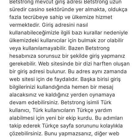
Betstrong mevcut giriş adresi Betstrong uzun
süredir casino sektöründe yer almakta, oldukça
fazla tecrübeye sahip ve ülkemize hizmet
vermektedir. Giriş adresini nasıl
kullanabileceğimizle ilgili bazı kurallar nedeniyle
ülkemizdeki kullanıcılar için bulmak zor olabilir
veya kullanılamayabilir. Bazen Betstrong
hesabınıza sorunsuz bir şekilde giriş yapmanız
gerekebilir. Web sitesinde bir dizi harften oluşan
bir giriş adresi bulunur. Bu adres aynı zamanda
web sitesi için de faydalıdır. Başka birisi giriş
bilgilerinizi kullandığında hemen bir mesaj
alacaksınız ve kaldığınız yerden oynamaya
devam edebilirsiniz. Betstrong isimli Türk
kullanıcı, Türk kullanıcıların Türkçe yardım
alabilmesi için yeni bir ekip kurdu. Bu adımları
takip ederek Türkçe sayfa sorununu kolaylıkla
çözebilirsiniz. Bunu yapmazsanız, diğer web