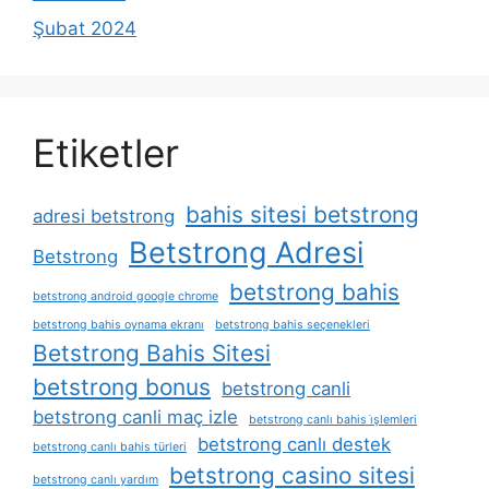
Şubat 2024
Etiketler
bahis sitesi betstrong
adresi betstrong
Betstrong Adresi
Betstrong
betstrong bahis
betstrong android google chrome
betstrong bahis oynama ekranı
betstrong bahis seçenekleri
Betstrong Bahis Sitesi
betstrong bonus
betstrong canli
betstrong canli maç izle
betstrong canlı bahis i̇şlemleri
betstrong canlı destek
betstrong canlı bahis türleri
betstrong casino sitesi
betstrong canlı yardım