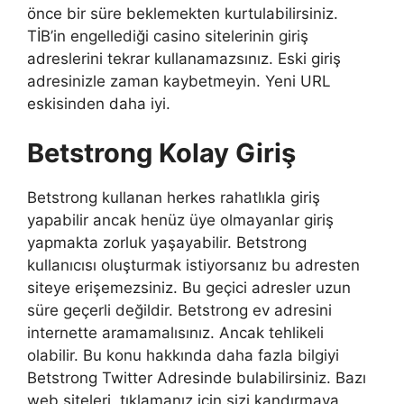
önce bir süre beklemekten kurtulabilirsiniz.
TİB’in engellediği casino sitelerinin giriş
adreslerini tekrar kullanamazsınız. Eski giriş
adresinizle zaman kaybetmeyin. Yeni URL
eskisinden daha iyi.
Betstrong Kolay Giriş
Betstrong kullanan herkes rahatlıkla giriş
yapabilir ancak henüz üye olmayanlar giriş
yapmakta zorluk yaşayabilir. Betstrong
kullanıcısı oluşturmak istiyorsanız bu adresten
siteye erişemezsiniz. Bu geçici adresler uzun
süre geçerli değildir. Betstrong ev adresini
internette aramamalısınız. Ancak tehlikeli
olabilir. Bu konu hakkında daha fazla bilgiyi
Betstrong Twitter Adresinde bulabilirsiniz. Bazı
web siteleri, tıklamanız için sizi kandırmaya