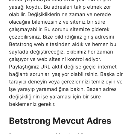
yasağı koydu. Bu adresleri takip etmek zor
olabilir. Değişikliklerin ne zaman ve nerede
olacağını bilemezsiniz ve siteniz bir süre
çalışmayabilir. Bu sorunu sitemize giderek
çözebilirsiniz. Bize bildirdiğiniz giriş adresini
Betstrong web sitesinden aldık ve hemen bu
sayfada değiştireceğiz. Ekibimiz her zaman
çalışıyor ve web sitesini kontrol ediyor.
Paylaştığınız URL aktif değilse geçici internet
bağlantı sorunları yaşıyor olabilirsiniz. Başka bir
tarayıcı deneyin veya çerezlerinizi temizleyin ve
işe yarayıp yaramadığına bakın. Bazen adres
değişikliğinin işe yaraması için bir süre
beklemeniz gerekir.
Betstrong Mevcut Adres