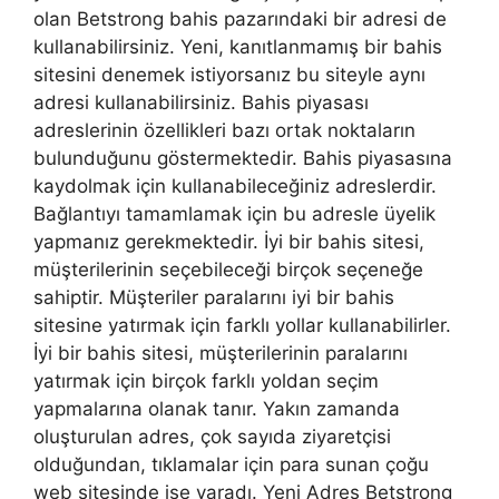
olan Betstrong bahis pazarındaki bir adresi de
kullanabilirsiniz. Yeni, kanıtlanmamış bir bahis
sitesini denemek istiyorsanız bu siteyle aynı
adresi kullanabilirsiniz. Bahis piyasası
adreslerinin özellikleri bazı ortak noktaların
bulunduğunu göstermektedir. Bahis piyasasına
kaydolmak için kullanabileceğiniz adreslerdir.
Bağlantıyı tamamlamak için bu adresle üyelik
yapmanız gerekmektedir. İyi bir bahis sitesi,
müşterilerinin seçebileceği birçok seçeneğe
sahiptir. Müşteriler paralarını iyi bir bahis
sitesine yatırmak için farklı yollar kullanabilirler.
İyi bir bahis sitesi, müşterilerinin paralarını
yatırmak için birçok farklı yoldan seçim
yapmalarına olanak tanır. Yakın zamanda
oluşturulan adres, çok sayıda ziyaretçisi
olduğundan, tıklamalar için para sunan çoğu
web sitesinde işe yaradı. Yeni Adres Betstrong