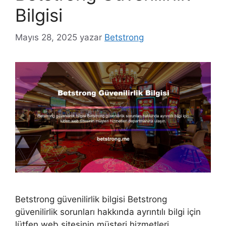
Bilgisi
Mayıs 28, 2025
yazar
Betstrong
Betstrong güvenilirlik bilgisi Betstrong
güvenilirlik sorunları hakkında ayrıntılı bilgi için
lütfen web sitesinin müşteri hizmetleri