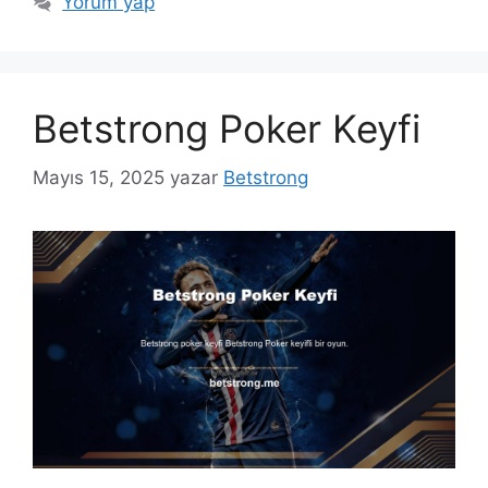
Yorum yap
Betstrong Poker Keyfi
Mayıs 15, 2025
yazar
Betstrong