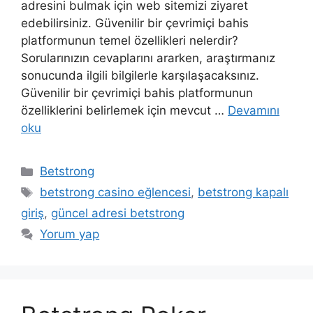
adresini bulmak için web sitemizi ziyaret
edebilirsiniz. Güvenilir bir çevrimiçi bahis
platformunun temel özellikleri nelerdir?
Sorularınızın cevaplarını ararken, araştırmanız
sonucunda ilgili bilgilerle karşılaşacaksınız.
Güvenilir bir çevrimiçi bahis platformunun
özelliklerini belirlemek için mevcut …
Devamını
oku
Kategoriler
Betstrong
Etiketler
betstrong casino eğlencesi
,
betstrong kapalı
giriş
,
güncel adresi betstrong
Yorum yap