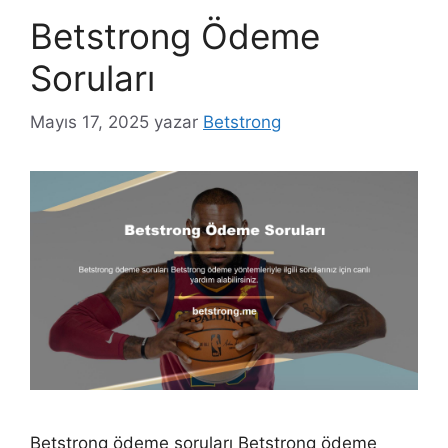
Betstrong Ödeme
Soruları
Mayıs 17, 2025
yazar
Betstrong
Betstrong ödeme soruları Betstrong ödeme