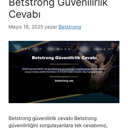
Betstrong Güvenilirlik
Cevabı
Mayıs 18, 2025
yazar
Betstrong
Betstrong güvenilirlik cevabı Betstrong
güvenilirliğini sorgulayanlara tek cevabımız,