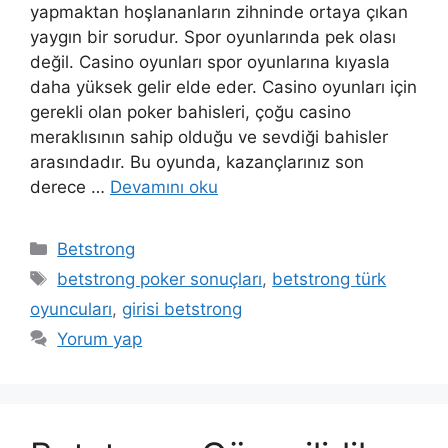
yapmaktan hoşlananların zihninde ortaya çıkan
yaygın bir sorudur. Spor oyunlarında pek olası
değil. Casino oyunları spor oyunlarına kıyasla
daha yüksek gelir elde eder. Casino oyunları için
gerekli olan poker bahisleri, çoğu casino
meraklısının sahip olduğu ve sevdiği bahisler
arasındadır. Bu oyunda, kazançlarınız son
derece …
Devamını oku
Kategoriler
Betstrong
Etiketler
betstrong poker sonuçları
,
betstrong türk
oyuncuları
,
girisi betstrong
Yorum yap