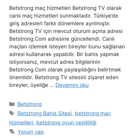
Betstrong maç hizmetleri Betstrong TV olarak
canlı maç hizmetleri sunmaktadır. Türkiye’de
giriş adresleri farklı dönemlere ayrılmıştır.
Betstrong TV için mevcut oturum açma adresi
Betstrong.Com adresine güncellendi. Canlı
maçları izlemek isteyen bireyler bunu sağlanan
adresi kullanarak yapabilir. Bir bahis yapmak
istiyorsanız, mevcut adres bilgilerinin
Betstrong.Com olarak paylaşıldığını belirtmek
önemlidir. Betstrong TV sitesini ziyaret eden
bireyler, üyeliğe …
Devamını oku
Kategoriler
Betstrong
Etiketler
Betstrong Bahis Sitesi
,
betstrong maç
hizmetleri
,
betstrong oyun çeşitliliği
Yorum yap