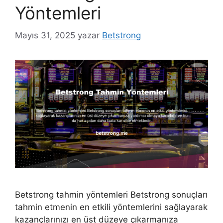
Yöntemleri
Mayıs 31, 2025
yazar
Betstrong
Betstrong tahmin yöntemleri Betstrong sonuçları
tahmin etmenin en etkili yöntemlerini sağlayarak
kazançlarınızı en üst düzeye çıkarmanıza