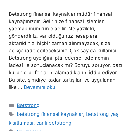
Betstrong finansal kaynaklar müdür finansal
kaynağınızdır. Gelirinize finansal işlemler
yapmak mümkün olabilir. Ne yazık ki,
gönderdiniz, var olduğunuz hesaplara
aktarıldınız, hiçbir zaman alınmayacak, size
açıkça iade edileceksiniz. Çok sayıda kullanıcı
Betstrong üyeliğini iptal ederse, ödememin
iadesi ile sonuçlanacak mı? Soruyu soruyor, bazı
kullanıcılar fonlarını alamadıklarını iddia ediyor.
Bu site, şimdiye kadar tartışılan ve uygulanan
ilke …
Devamını oku
Kategoriler
Betstrong
Etiketler
betstrong finansal kaynaklar
,
betstrong yaş
kısıtlaması
,
canli betstrong