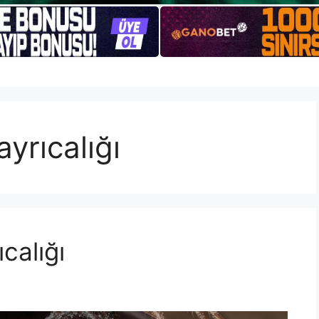
ayrıcalığı
calığı