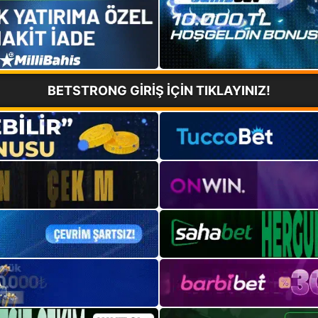
BETSTRONG GİRİŞ İÇİN TIKLAYINIZ!