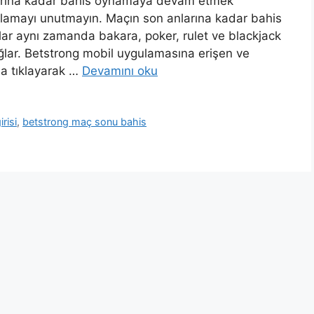
arına kadar bahis oynamaya devam etmek
ıklamayı unutmayın. Maçın son anlarına kadar bahis
r aynı zamanda bakara, poker, rulet ve blackjack
ağlar. Betstrong mobil uygulamasına erişen ve
na tıklayarak …
Devamını oku
risi
,
betstrong maç sonu bahis