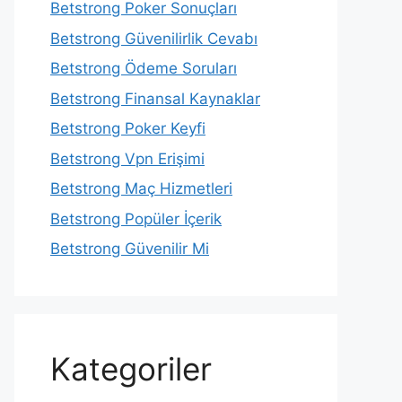
Betstrong Poker Sonuçları
Betstrong Güvenilirlik Cevabı
Betstrong Ödeme Soruları
Betstrong Finansal Kaynaklar
Betstrong Poker Keyfi
Betstrong Vpn Erişimi
Betstrong Maç Hizmetleri
Betstrong Popüler İçerik
Betstrong Güvenilir Mi
Kategoriler