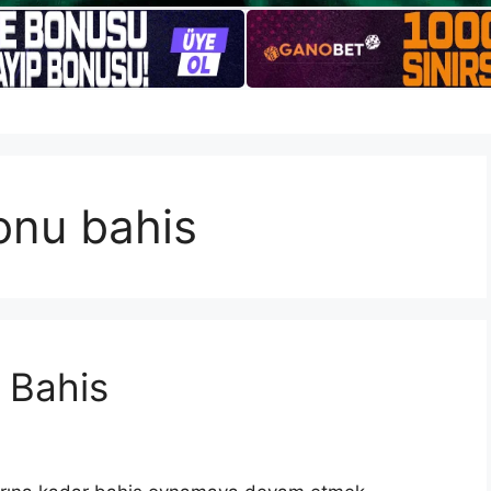
onu bahis
 Bahis