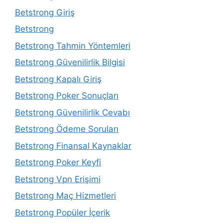
Betstrong Giriş
Betstrong
Betstrong Tahmin Yöntemleri
Betstrong Güvenilirlik Bilgisi
Betstrong Kapalı Giriş
Betstrong Poker Sonuçları
Betstrong Güvenilirlik Cevabı
Betstrong Ödeme Soruları
Betstrong Finansal Kaynaklar
Betstrong Poker Keyfi
Betstrong Vpn Erişimi
Betstrong Maç Hizmetleri
Betstrong Popüler İçerik