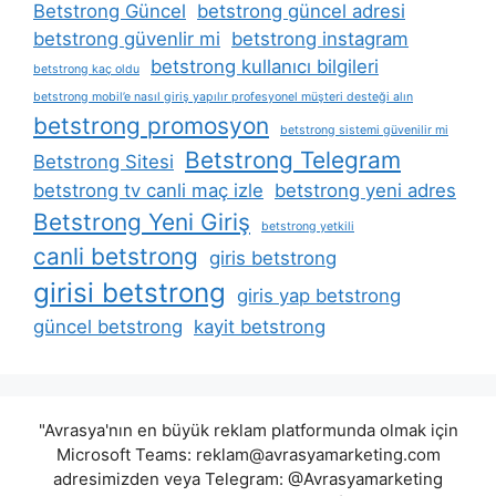
Betstrong Güncel
betstrong güncel adresi
betstrong güvenlir mi
betstrong instagram
betstrong kullanıcı bilgileri
betstrong kaç oldu
betstrong mobil’e nasıl giriş yapılır profesyonel müşteri desteği alın
betstrong promosyon
betstrong sistemi güvenilir mi
Betstrong Telegram
Betstrong Sitesi
betstrong tv canli maç izle
betstrong yeni adres
Betstrong Yeni Giriş
betstrong yetkili
canli betstrong
giris betstrong
girisi betstrong
giris yap betstrong
güncel betstrong
kayit betstrong
"Avrasya'nın en büyük reklam platformunda olmak için
Microsoft Teams:
reklam@avrasyamarketing.com
adresimizden veya Telegram: @Avrasyamarketing