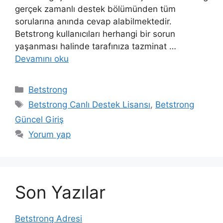
gerçek zamanlı destek bölümünden tüm
sorularına anında cevap alabilmektedir.
Betstrong kullanıcıları herhangi bir sorun
yaşanması halinde tarafınıza tazminat …
Devamını oku
Kategoriler
Betstrong
Etiketler
Betstrong Canlı Destek Lisansı
,
Betstrong
Güncel Giriş
Yorum yap
Son Yazılar
Betstrong Adresi