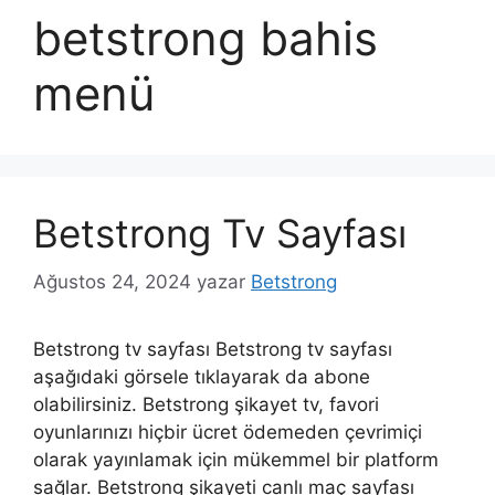
betstrong bahis
menü
Betstrong Tv Sayfası
Ağustos 24, 2024
yazar
Betstrong
Betstrong tv sayfası Betstrong tv sayfası
aşağıdaki görsele tıklayarak da abone
olabilirsiniz. Betstrong şikayet tv, favori
oyunlarınızı hiçbir ücret ödemeden çevrimiçi
olarak yayınlamak için mükemmel bir platform
sağlar. Betstrong şikayeti canlı maç sayfası