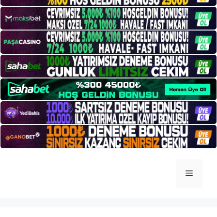
İçeriğe
atla
Menü