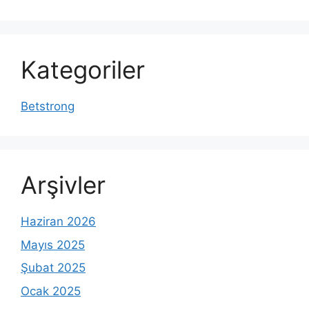
Kategoriler
Betstrong
Arşivler
Haziran 2026
Mayıs 2025
Şubat 2025
Ocak 2025