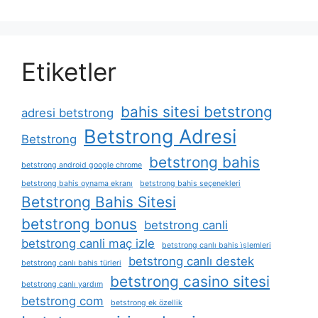
Etiketler
bahis sitesi betstrong
adresi betstrong
Betstrong Adresi
Betstrong
betstrong bahis
betstrong android google chrome
betstrong bahis oynama ekranı
betstrong bahis seçenekleri
Betstrong Bahis Sitesi
betstrong bonus
betstrong canli
betstrong canli maç izle
betstrong canlı bahis i̇şlemleri
betstrong canlı destek
betstrong canlı bahis türleri
betstrong casino sitesi
betstrong canlı yardım
betstrong com
betstrong ek özellik