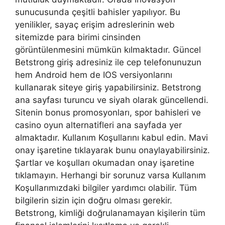
sunucusunda çeşitli bahisler yapılıyor. Bu
yenilikler, sayaç erişim adreslerinin web
sitemizde para birimi cinsinden
görüntülenmesini mümkün kılmaktadır. Güncel
Betstrong giriş adresiniz ile cep telefonunuzun
hem Android hem de IOS versiyonlarını
kullanarak siteye giriş yapabilirsiniz. Betstrong
ana sayfası turuncu ve siyah olarak güncellendi.
Sitenin bonus promosyonları, spor bahisleri ve
casino oyun alternatifleri ana sayfada yer
almaktadır. Kullanım Koşullarını kabul edin. Mavi
onay işaretine tıklayarak bunu onaylayabilirsiniz.
Şartlar ve koşulları okumadan onay işaretine
tıklamayın. Herhangi bir sorunuz varsa Kullanım
Koşullarımızdaki bilgiler yardımcı olabilir. Tüm
bilgilerin sizin için doğru olması gerekir.
Betstrong, kimliği doğrulanamayan kişilerin tüm