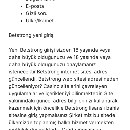
E-posta
Gizli soru
Ülke/İkamet
Betstrong yeni giriş
Yeni Betstrong girişi sizden 18 yaşında veya
daha büyük olduğunuzu ve 18 yaşında veya
daha büyük olduğunuzu onaylamanız
istenecektir.Betstrong internet sitesi adresi
güncellendi. Betstrong web sitesi adresi neden
güncelleniyor? Casino sitelerini çevreleyen
uygulamalar ve içerikler iyi bilinmektedir. Site
yakınındaki güncel adres bilgilerinizi kullanarak
kazanmak için öncelikle Betstrong lisanslı bahis
sitesine giriş yapmalısınız Şirketimiz bu sitede
ülkemizde toplanmış halka hizmet vermekten
mutluluk duymaktadır. Orada inovasyon