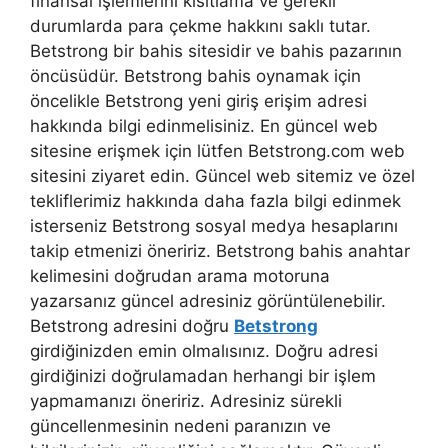
finansal işlemlerini kısıtlama ve gerekli
durumlarda para çekme hakkını saklı tutar.
Betstrong bir bahis sitesidir ve bahis pazarının
öncüsüdür. Betstrong bahis oynamak için
öncelikle Betstrong yeni giriş erişim adresi
hakkında bilgi edinmelisiniz. En güncel web
sitesine erişmek için lütfen Betstrong.com web
sitesini ziyaret edin. Güncel web sitemiz ve özel
tekliflerimiz hakkında daha fazla bilgi edinmek
isterseniz Betstrong sosyal medya hesaplarını
takip etmenizi öneririz. Betstrong bahis anahtar
kelimesini doğrudan arama motoruna
yazarsanız güncel adresiniz görüntülenebilir.
Betstrong adresini doğru
Betstrong
girdiğinizden emin olmalısınız. Doğru adresi
girdiğinizi doğrulamadan herhangi bir işlem
yapmamanızı öneririz. Adresiniz sürekli
güncellenmesinin nedeni paranızın ve