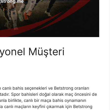
yonel Müşteri
 canlı bahis seçenekleri ve Betstrong oranları
dır. Spor bahisleri doğal olarak maç öncesini de
nla birlikte, canlı bir maça bahis oynamanın
a canlı maçların keyfini çıkarmak için Betstrong