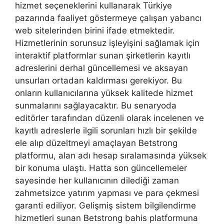
hizmet seçeneklerini kullanarak Türkiye
pazarında faaliyet göstermeye çalışan yabancı
web sitelerinden birini ifade etmektedir.
Hizmetlerinin sorunsuz işleyişini sağlamak için
interaktif platformlar sunan şirketlerin kayıtlı
adreslerini derhal güncellemesi ve aksayan
unsurları ortadan kaldırması gerekiyor. Bu
onların kullanıcılarına yüksek kalitede hizmet
sunmalarını sağlayacaktır. Bu senaryoda
editörler tarafından düzenli olarak incelenen ve
kayıtlı adreslerle ilgili sorunları hızlı bir şekilde
ele alıp düzeltmeyi amaçlayan Betstrong
platformu, alan adı hesap sıralamasında yüksek
bir konuma ulaştı. Hatta son güncellemeler
sayesinde her kullanıcının dilediği zaman
zahmetsizce yatırım yapması ve para çekmesi
garanti ediliyor. Gelişmiş sistem bilgilendirme
hizmetleri sunan Betstrong bahis platformuna