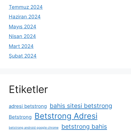
Temmuz 2024
Haziran 2024
Mayıs 2024
Nisan 2024
Mart 2024
Şubat 2024
Etiketler
bahis sitesi betstrong
adresi betstrong
Betstrong Adresi
Betstrong
betstrong bahis
betstrong android google chrome