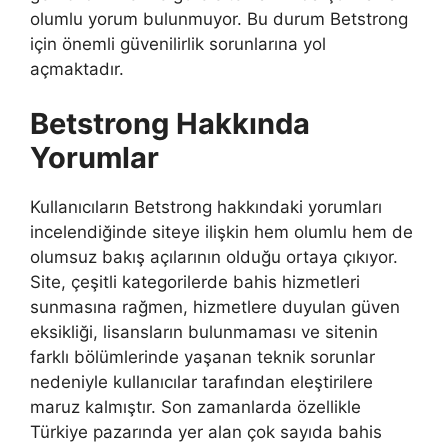
olumlu yorum bulunmuyor. Bu durum Betstrong
için önemli güvenilirlik sorunlarına yol
açmaktadır.
Betstrong Hakkında
Yorumlar
Kullanıcıların Betstrong hakkındaki yorumları
incelendiğinde siteye ilişkin hem olumlu hem de
olumsuz bakış açılarının olduğu ortaya çıkıyor.
Site, çeşitli kategorilerde bahis hizmetleri
sunmasına rağmen, hizmetlere duyulan güven
eksikliği, lisansların bulunmaması ve sitenin
farklı bölümlerinde yaşanan teknik sorunlar
nedeniyle kullanıcılar tarafından eleştirilere
maruz kalmıştır. Son zamanlarda özellikle
Türkiye pazarında yer alan çok sayıda bahis