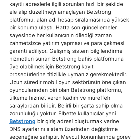
kayıtlı adreslerle ilgili sorunları hızlı bir şekilde
ele alıp düzeltmeyi amaçlayan Betstrong
platformu, alan adı hesap sıralamasında yüksek
bir konuma ulaştı. Hatta son güncellemeler
sayesinde her kullanıcının dilediği zaman
zahmetsizce yatırım yapması ve para çekmesi
garanti ediliyor. Gelişmiş sistem bilgilendirme
hizmetleri sunan Betstrong bahis platformuna
üye olabilmek için Betstrong kayıt
prosedürlerine titizlikle uymanız gerekmektedir.
Uzun süredir mobil oyun sektörünün öne çıkan
oyuncularından biri olan Betstrong platformu,
ülkeme hizmet veren kadim ve müreffeh
saraylardan biridir. Belirli bir şarta sahip olma
zorunluluğu yoktur. Elbette kullanıcılar yeni
Betstrong
bir giriş adresi oluşturmak yerine
DNS ayarlarını sistem üzerinden değiştirme
seçeneğine sahiptir. Mevcut konumlarında görev