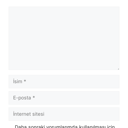
Yorum
İsim
E-
posta
İnternet
sitesi
Daha sonraki yorumlarımda kullanılması için