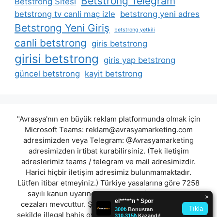
Betstrong Telegram
Betstrong Sitesi
betstrong tv canli maç izle
betstrong yeni adres
Betstrong Yeni Giriş
betstrong yetkili
canli betstrong
giris betstrong
girisi betstrong
giris yap betstrong
güncel betstrong
kayit betstrong
"Avrasya'nın en büyük reklam platformunda olmak için
Microsoft Teams:
reklam@avrasyamarketing.com
adresimizden veya Telegram: @Avrasyamarketing
adresimizden irtibat kurabilirsiniz. (Tek iletişim
adreslerimiz teams / telegram ve mail adresimizdir.
Harici hiçbir iletişim adresimiz bulunmamaktadır.
Lütfen itibar etmeyiniz.) Türkiye yasalarına göre 7258
sayılı kanun uyarınca yasa dışı bahis oynamanın
cezaları mevcuttur. Şu an bulunduğunuz site hiç bir
şekilde illegal bahis oyunları oynatmıyor ve oynamaya