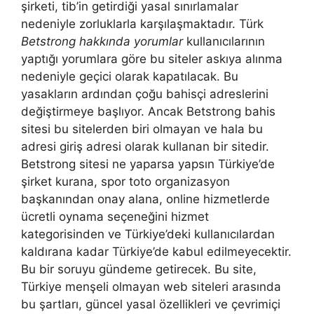
şirketi, tib’in getirdiği yasal sınırlamalar
nedeniyle zorluklarla karşılaşmaktadır. Türk
Betstrong hakkında yorumlar
kullanıcılarının
yaptığı yorumlara göre bu siteler askıya alınma
nedeniyle geçici olarak kapatılacak. Bu
yasakların ardından çoğu bahisçi adreslerini
değiştirmeye başlıyor. Ancak Betstrong bahis
sitesi bu sitelerden biri olmayan ve hala bu
adresi giriş adresi olarak kullanan bir sitedir.
Betstrong sitesi ne yaparsa yapsın Türkiye’de
şirket kurana, spor toto organizasyon
başkanından onay alana, online hizmetlerde
ücretli oynama seçeneğini hizmet
kategorisinden ve Türkiye’deki kullanıcılardan
kaldırana kadar Türkiye’de kabul edilmeyecektir.
Bu bir soruyu gündeme getirecek. Bu site,
Türkiye menşeli olmayan web siteleri arasında
bu şartları, güncel yasal özellikleri ve çevrimiçi