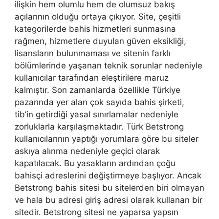
ilişkin hem olumlu hem de olumsuz bakış
açılarının olduğu ortaya çıkıyor. Site, çeşitli
kategorilerde bahis hizmetleri sunmasına
rağmen, hizmetlere duyulan güven eksikliği,
lisansların bulunmaması ve sitenin farklı
bölümlerinde yaşanan teknik sorunlar nedeniyle
kullanıcılar tarafından eleştirilere maruz
kalmıştır. Son zamanlarda özellikle Türkiye
pazarında yer alan çok sayıda bahis şirketi,
tib’in getirdiği yasal sınırlamalar nedeniyle
zorluklarla karşılaşmaktadır. Türk Betstrong
kullanıcılarının yaptığı yorumlara göre bu siteler
askıya alınma nedeniyle geçici olarak
kapatılacak. Bu yasakların ardından çoğu
bahisçi adreslerini değiştirmeye başlıyor. Ancak
Betstrong bahis sitesi bu sitelerden biri olmayan
ve hala bu adresi giriş adresi olarak kullanan bir
sitedir. Betstrong sitesi ne yaparsa yapsın