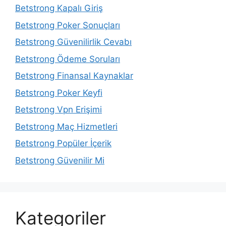
Betstrong Kapalı Giriş
Betstrong Poker Sonuçları
Betstrong Güvenilirlik Cevabı
Betstrong Ödeme Soruları
Betstrong Finansal Kaynaklar
Betstrong Poker Keyfi
Betstrong Vpn Erişimi
Betstrong Maç Hizmetleri
Betstrong Popüler İçerik
Betstrong Güvenilir Mi
Kategoriler