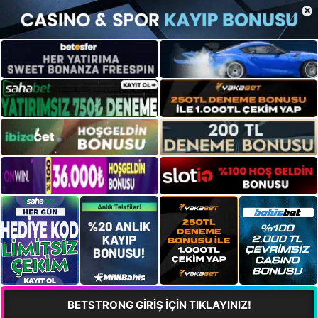
×
BETSTRONG GİRİŞ İÇİN TIKLAYINIZ!