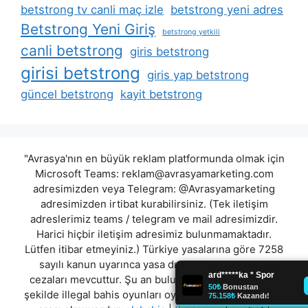
betstrong tv canli maç izle
betstrong yeni adres
Betstrong Yeni Giriş
betstrong yetkili
canli betstrong
giris betstrong
girisi betstrong
giris yap betstrong
güncel betstrong
kayit betstrong
"Avrasya'nın en büyük reklam platformunda olmak için
Microsoft Teams:
reklam@avrasyamarketing.com
adresimizden veya Telegram: @Avrasyamarketing
adresimizden irtibat kurabilirsiniz. (Tek iletişim
adreslerimiz teams / telegram ve mail adresimizdir.
Harici hiçbir iletişim adresimiz bulunmamaktadır.
Lütfen itibar etmeyiniz.) Türkiye yasalarına göre 7258
sayılı kanun uyarınca yasa dışı bahis oynamanın
cezaları mevcuttur. Şu an bulunduğunuz site hiç bir
şekilde illegal bahis oyunları oynatmıyor ve oynamaya