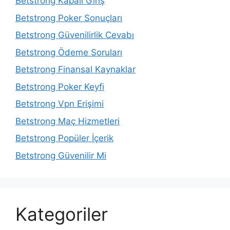
Betstrong Kapalı Giriş
Betstrong Poker Sonuçları
Betstrong Güvenilirlik Cevabı
Betstrong Ödeme Soruları
Betstrong Finansal Kaynaklar
Betstrong Poker Keyfi
Betstrong Vpn Erişimi
Betstrong Maç Hizmetleri
Betstrong Popüler İçerik
Betstrong Güvenilir Mi
Kategoriler