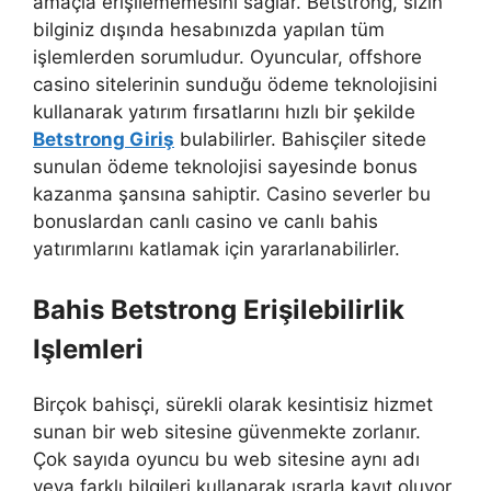
amaçla erişilememesini sağlar. Betstrong, sizin
bilginiz dışında hesabınızda yapılan tüm
işlemlerden sorumludur. Oyuncular, offshore
casino sitelerinin sunduğu ödeme teknolojisini
kullanarak yatırım fırsatlarını hızlı bir şekilde
Betstrong Giriş
bulabilirler. Bahisçiler sitede
sunulan ödeme teknolojisi sayesinde bonus
kazanma şansına sahiptir. Casino severler bu
bonuslardan canlı casino ve canlı bahis
yatırımlarını katlamak için yararlanabilirler.
Bahis Betstrong Erişilebilirlik
Işlemleri
Birçok bahisçi, sürekli olarak kesintisiz hizmet
sunan bir web sitesine güvenmekte zorlanır.
Çok sayıda oyuncu bu web sitesine aynı adı
veya farklı bilgileri kullanarak ısrarla kayıt oluyor