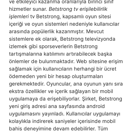
ve etkileyici kazanma oranlarıyla birinci sınıf
hizmetler sunar.
Betstrong tv erişilebilirlik
işlemleri
tv Betstrong, kapsamlı oyun sitesi
içeriği ve oyun sistemleri nedeniyle kullanıcılar
arasında popülerlik kazanmıştır. Mevcut
sistemlere ek olarak, Betstrong televizyonda
izlemek gibi sporseverlerin Betstrong
tartışmalarına katılımını artırabilecek başka
önlemler de bulunmaktadır. Web sitesine erişim
sağlamak için kullanıcıların herhangi bir ücret
ödemeden yeni bir hesap oluşturmaları
gerekmektedir. Oyuncular, ana oyunun yanı sıra
ekstra özellikler ve içerik sağlayan bir mobil
uygulamaya da erişebiliyorlar. Şirket, Betstrong
yeni giriş adresi ana sayfasında android
uygulamasını yayınladı. Kullanıcılar uygulamayı
kolaylıkla indirerek saniyeler içerisinde mobil
bahis deneyimine devam edebilirler. Tüm