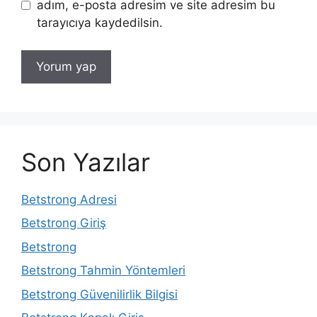
adım, e-posta adresim ve site adresim bu
tarayıcıya kaydedilsin.
Son Yazılar
Betstrong Adresi
Betstrong Giriş
Betstrong
Betstrong Tahmin Yöntemleri
Betstrong Güvenilirlik Bilgisi